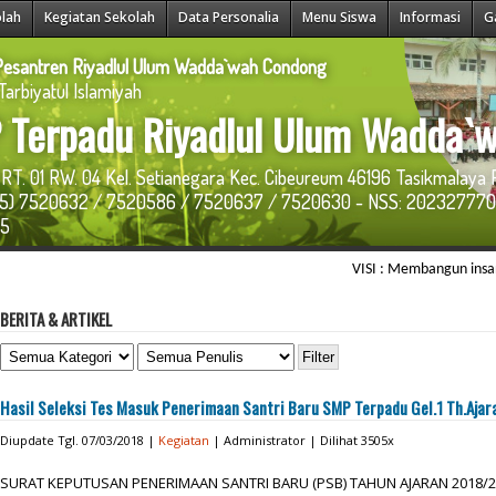
olah
Kegiatan Sekolah
Data Personalia
Menu Siswa
Informasi
G
esantren Riyadlul Ulum Wadda`wah Condong
arbiyatul Islamiyah
 Terpadu Riyadlul Ulum Wadda`
RT. 01 RW. 04 Kel. Setianegara Kec. Cibeureum 46196 Tasikmalaya 
265) 7520632 / 7520586 / 7520637 / 7520630 - NSS: 202327770
75
VISI : Membangun insan paripurna
BERITA & ARTIKEL
Hasil Seleksi Tes Masuk Penerimaan Santri Baru SMP Terpadu Gel.1 Th.Aja
Diupdate Tgl. 07/03/2018 |
Kegiatan
| Administrator | Dilihat 3505x
SURAT KEPUTUSAN PENERIMAAN SANTRI BARU (PSB) TAHUN AJARAN 2018/2