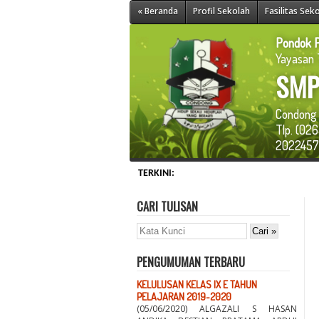
« Beranda
Profil Sekolah
Fasilitas Sek
Pondok P
Yayasan T
SMP
Condong 
Tlp. (0
202245
TERKINI:
CARI TULISAN
PENGUMUMAN TERBARU
KELULUSAN KELAS IX E TAHUN
PELAJARAN 2019-2020
(05/06/2020) ALGAZALI S HASAN