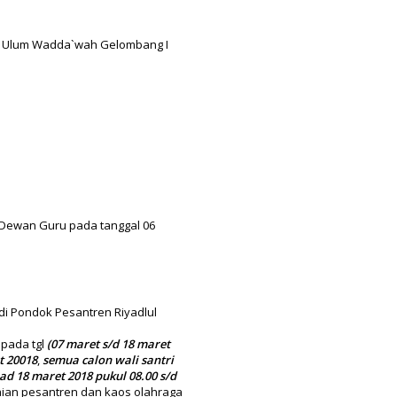
ul Ulum Wadda`wah Gelombang I
n Dewan Guru pada tanggal 06
di Pondok Pesantren Riyadlul
 pada tgl
(
07 maret s/d 18 maret
t 20018
,
semua calon wali santri
had
18 maret 2018
pukul 08.00 s/d
aian pesantren dan kaos olahraga