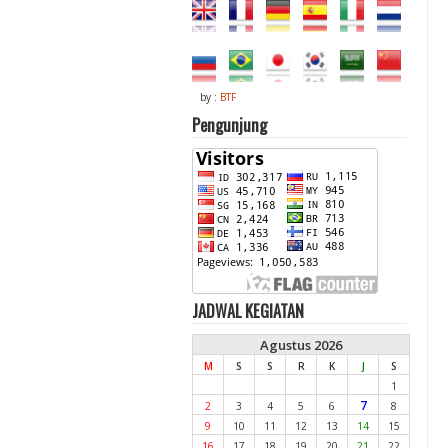
by :
BTF
Pengunjung
JADWAL KEGIATAN
Agustus 2026
M
S
S
R
K
J
S
1
7
2
3
4
5
6
8
9
10
11
12
13
14
15
16
17
18
19
20
21
22