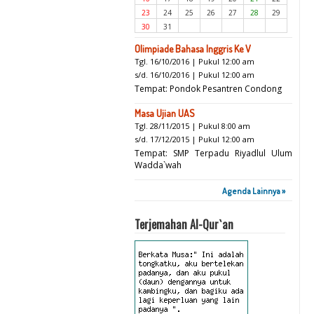
23
24
25
26
27
28
29
30
31
Olimpiade Bahasa Inggris Ke V
Tgl. 16/10/2016 | Pukul 12:00 am
s/d. 16/10/2016 | Pukul 12:00 am
Tempat: Pondok Pesantren Condong
Masa Ujian UAS
Tgl. 28/11/2015 | Pukul 8:00 am
s/d. 17/12/2015 | Pukul 12:00 am
Tempat: SMP Terpadu Riyadlul Ulum
Wadda`wah
Agenda Lainnya »
Terjemahan Al-Qur`an