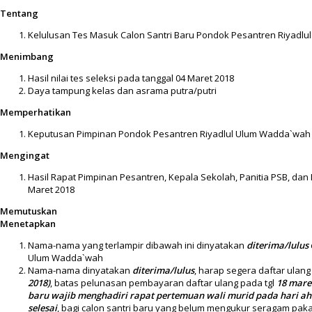
Tentang
Kelulusan Tes Masuk Calon Santri Baru Pondok Pesantren Riyadl
Menimbang
Hasil nilai tes seleksi pada tanggal 04 Maret 2018
Daya tampung kelas dan asrama putra/putri
Memperhatikan
Keputusan Pimpinan Pondok Pesantren Riyadlul Ulum Wadda`wah
Mengingat
Hasil Rapat Pimpinan Pesantren, Kepala Sekolah, Panitia PSB, da
Maret 2018
Memutuskan
Menetapkan
Nama-nama yang terlampir dibawah ini dinyatakan
diterima/lulus
Ulum Wadda`wah
Nama-nama dinyatakan
diterima/lulus
, harap segera daftar ulang
2018
)
, batas pelunasan pembayaran daftar ulang pada tgl
18 mare
baru wajib menghadiri rapat pertemuan wali murid pada hari a
selesai
, bagi calon santri baru yang belum mengukur seragam pak