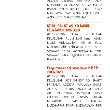
ANDIKA DESTIAN PRATAMA ARDHI
MUSABBIH AL ADAWY ARGYA PUTRA
RAMADHAN ARRIJALUL GHOD CAHYA
NAN JAYA SYAH AZKA AQILA QOLBI
AZKA LUTPI SHABIT DWIMAS ...
KELULUSAN KELAS IX D TAHUN
PELAJARAN 2019-2020
(05/06/2020) SURAT KEPUTUSAN
KELULUSAN Abdul Latif Umar Abdul
Majid Hidayatulloh Ahmad Fauzi
Maksum Aldi Febriansa Putra Andri
Setiawan Aruna Rasendriya N Azriel
Setiawan Putra Bagaskara Neo Jatnika
Basit Ade ...
Pengumuman Kelulusan Kelas IX B T.P.
2019-2020
(05/06/2020) SURAT KEPUTUSAN
KELULUSAN ADE SHINDY ADI SHAKTI
PRATAMA ADZKAR MAULANA RAJABI
ALDI SETIA PUTRA ANGGA NUGRAHA
ARIF MUHAMAD BASYAROH ARYA
GILANG SAPUTRA DIMAS RAIHAN
NURARIFIN FADHIL NAUFAL
MUZHAFFAR FAHRI BUDIANSYAH FIKRI
...