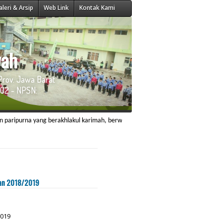
aleri & Arsip
Web Link
Kontak Kami
wah
Prov. Jawa Barat
02 - NPSN:
 yang berakhlakul karimah, berwawasan ilmiyah dan memiliki daya saing dalam me
ran 2018/2019
019