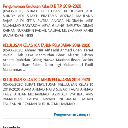
Pengumuman Kelulusan Kelas IX B T.P. 2019-2020
(05/06/2020) SURAT KEPUTUSAN KELULUSAN ADE
SHINDY ADI SHAKTI PRATAMA ADZKAR MAULANA
RAJABI ALDI SETIA PUTRA ANGGA NUGRAHA ARIF
MUHAMAD BASYAROH ARYA GILANG SAPUTRA DIMAS
RAIHAN NURARIFIN FADHIL NAUFAL MUZHAFFAR FAHRI
BUDIANSYAH FIKRI ...
KELULUSAN KELAS IX A TAHUN PELAJARAN 2019-2020
(05/06/2020) Ahmad Nur Alif Fadil Ahmad Ghani Fariel
Rivaldi Filah Azka Mahmudan Ghazi AlFarizi Gibran
Arham Syahidan Gilang Nazwa Maulana Ihsan Sadikin
Maulana Ilham Fahmi Noor Irgi Muhammad Fadll
Muhammad ...
KELULUSAN KELAS IX C TAHUN PELAJARAN 2019-2020
(05/06/2020) SURAT KEPUTUSAN KELULUSAN KELAS IX
2019-2020 ADAM AHMAD NAJIB SUBAKTI AGNI AHMAD
FAUZI AHDAN MUHAMMAD FAZRI ALIF SYAHBAL ARIS
RAMADHAN CAHYA ARWAN NUGRAHA DADAN
FAUZAN NURZAMAN DUDUNG MUHAMMAD ...
Pengumuman Lainnya »
translate