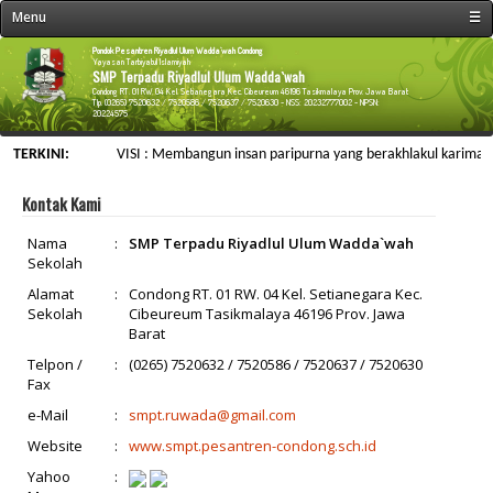
Menu
☰
« Beranda
Pondok Pesantren Riyadlul Ulum Wadda`wah Condong
Yayasan Tarbiyatul Islamiyah
SMP Terpadu Riyadlul Ulum Wadda`wah
Profil Sekolah
Condong RT. 01 RW. 04 Kel. Setianegara Kec. Cibeureum 46196 Tasikmalaya Prov. Jawa Barat
Tlp. (0265) 7520632 / 7520586 / 7520637 / 7520630 - NSS: 20232777002 - NPSN:
20224575
Fasilitas Sekolah
TERKINI:
VISI : Membangun insan paripurna yang berakhlakul karimah, ber
Kegiatan Sekolah
Data Personalia
Kontak Kami
Menu Siswa
Nama
:
SMP Terpadu Riyadlul Ulum Wadda`wah
Sekolah
Informasi
Alamat
:
Condong RT. 01 RW. 04 Kel. Setianegara Kec.
Galeri & Arsip
Sekolah
Cibeureum Tasikmalaya 46196 Prov. Jawa
Barat
Web Link
Telpon /
:
(0265) 7520632 / 7520586 / 7520637 / 7520630
Kontak Kami
Fax
e-Mail
:
smpt.ruwada@gmail.com
Website
:
www.smpt.pesantren-condong.sch.id
Yahoo
: