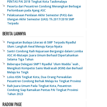
PENTAS PAI 2018 Tingkat Kota Tasikmalaya
Peserta dari Pesantren Condong Menangkan Berbagai
Perlombaan pada Ajang ASC
Pelaksanaan Penilaian Akhir Semester (PAS) dan
Ulangan Akhir Semester (UAS) Th.2017/2018 SMP
Terpadu
BERITA LAINNYA
Penguatan Budaya Literasi di SMP Terpadu Riyadlul
Ulum: Langkah Awal Menuju Karya Nyata
Santri Condong Raih Kejuaraan Bergengsi dalam Lomba
ASC Al-Mutaqin: Juara Umum Berhasil Dipertahankan
Selama Tiga Tahun
Beberapa Delegasi SMPT Riyadlul `Ulum Wadda``wah ,
Mengikuti Kompetisi Sains Madrasah (KSM) dan Berhasil
Melaju ke Tingk
Lolos KSN Tingkat Kota, Dua Orang Perwakilan
Pesantren Condong Berhak Melaju ke Tingkat Provinsi
Raih Juara Umum Pada Tingkat Kota, Pesantren
Condong Siap Ramaikan Pentas PAI Tingkat Provinsi
Tahun 2023
RADOM PAGE