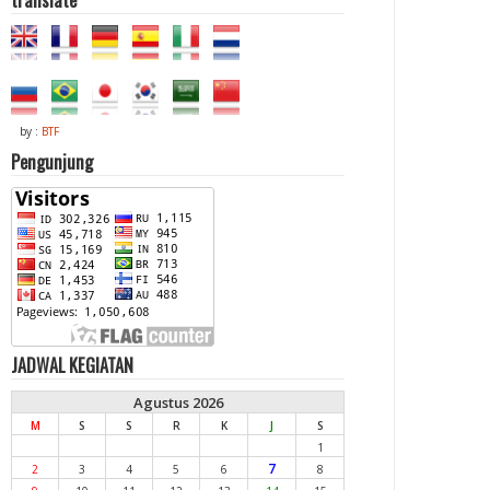
by :
BTF
Pengunjung
JADWAL KEGIATAN
Agustus 2026
M
S
S
R
K
J
S
1
7
2
3
4
5
6
8