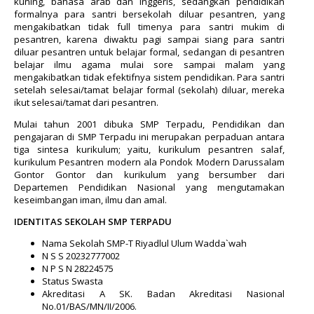
kuning, bahasa arab dan inggeris, sedangkan pendidikan
formalnya para santri bersekolah diluar pesantren, yang
mengakibatkan tidak full timenya para santri mukim di
pesantren, karena diwaktu pagi sampai siang para santri
diluar pesantren untuk belajar formal, sedangan di pesantren
belajar ilmu agama mulai sore sampai malam yang
mengakibatkan tidak efektifnya sistem pendidikan.
P
ara santri
setelah selesai/tamat belajar formal (sekolah) diluar, mereka
ikut selesai/tamat dari pesantren.
Mulai tahun 2001 dibuka SMP Terpadu,
Pendidikan dan
pengajaran di SMP Terpadu ini merupakan perpaduan antara
tiga sintesa kurikulum; yaitu, kurikulum pesantren salaf,
kurikulum Pesantren modern ala Pondok Modern Darussalam
Gontor Gontor dan kurikulum yang bersumber dari
Departemen Pendidikan Nasional yang mengutamakan
keseimbangan iman, ilmu dan amal.
IDENTITAS SEKOLAH SMP TERPADU
Nama Sekolah SMP-T Riyadlul Ulum Wadda`wah
N S S 20232777002
N P S N 28224575
Status Swasta
Akreditasi A SK. Badan Akreditasi Nasional
No.01/BAS/MN/II/2006.