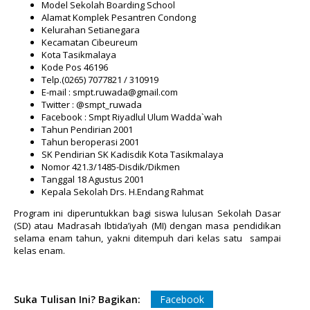
Model Sekolah Boarding School
Alamat Komplek Pesantren Condong
Kelurahan Setianegara
Kecamatan Cibeureum
Kota Tasikmalaya
Kode Pos 46196
Telp.(0265) 7077821 / 310919
E-mail : smpt.ruwada@gmail.com
Twitter : @smpt_ruwada
Facebook : Smpt Riyadlul Ulum Wadda`wah
Tahun Pendirian 2001
Tahun beroperasi 2001
SK Pendirian SK Kadisdik Kota Tasikmalaya
Nomor 421.3/1485-Disdik/Dikmen
Tanggal 18 Agustus 2001
Kepala Sekolah Drs. H.Endang Rahmat
Program ini diperuntukkan bagi siswa lulusan Sekolah Dasar
(SD) atau Madrasah Ibtida’iyah (MI) dengan masa pendidikan
selama enam tahun, yakni ditempuh dari kelas satu sampai
kelas enam.
Suka Tulisan Ini? Bagikan:
Facebook