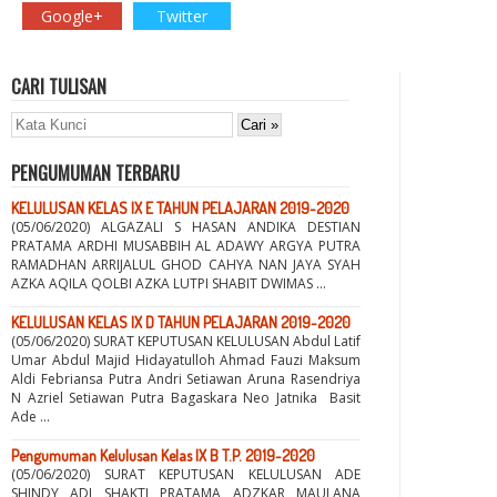
Google+
Twitter
CARI TULISAN
PENGUMUMAN TERBARU
KELULUSAN KELAS IX E TAHUN PELAJARAN 2019-2020
(05/06/2020) ALGAZALI S HASAN ANDIKA DESTIAN
PRATAMA ARDHI MUSABBIH AL ADAWY ARGYA PUTRA
RAMADHAN ARRIJALUL GHOD CAHYA NAN JAYA SYAH
AZKA AQILA QOLBI AZKA LUTPI SHABIT DWIMAS ...
KELULUSAN KELAS IX D TAHUN PELAJARAN 2019-2020
(05/06/2020) SURAT KEPUTUSAN KELULUSAN Abdul Latif
Umar Abdul Majid Hidayatulloh Ahmad Fauzi Maksum
Aldi Febriansa Putra Andri Setiawan Aruna Rasendriya
N Azriel Setiawan Putra Bagaskara Neo Jatnika Basit
Ade ...
Pengumuman Kelulusan Kelas IX B T.P. 2019-2020
(05/06/2020) SURAT KEPUTUSAN KELULUSAN ADE
SHINDY ADI SHAKTI PRATAMA ADZKAR MAULANA