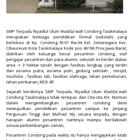
SMP Terpadu Riyadlul Ulum Wadda`wah Condong Tasikmalaya
merupakan lembaga pendidikan formal (sekolah) yang
berlokasi di Kp. Condong Rt.01 Rw.04 Kel. Setianegara Kec.
Cibeureum Kota Tasikmalaya Kode pos 46196 Prov.Jawa Barat,
didirikan oleh keluarga besar pesantren condong, staf
pengajar pesantren dan para alumni, sekolah ini berdiri diatas
area -+ 3 hektar tanah dengan fasilitas lengkap yang terdiri
dari asrama putra, asrama putri, gedung sekolah , mesjid,
mushola , fasilitas lab, fasilitas olahraga, lahan perkebunan,
lahan perikanan, MCK dll.
Sejarah berdirinya SMP Terpadu Riyadlul Ulum Wadda`wah
Condong Tasikmalaya tidak terlepas dari Cita-cita KH. Ma’mun
dalam mengembangkan pesantren condong demi
mewujudkan pendidikan pesantren sampai ke jenjang
Perguruan Tinggi dan Ma’had ‘Aly secara terpadu, dengan
harapan alumni pesantren nantinya mampu berdakwah
sesuai perkembangan zaman,
Pesantren Condong pada waktu itu hanya mengajarkan kitab