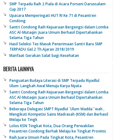
SMP Terpadu Raih 2 Piala di Acara Porseni Darussalam
Cup 2017
Upacara Memperingati HUT RI Ke 71 di Pesantren
Condong
Santri Condong Raih Kejuaraan Bergengsi dalam Lomba
ASC Al-Mutaqin: Juara Umum Berhasil Dipertahankan
Selama Tiga Tahun
Hasil Seleksi Tes Masuk Penerimaan Santri Baru SMP
TERPADU Gel.2 Th.Ajaran 2018/2019
Manfaat Gerakan Salat bagi Kesehatan
BERITA LAINNYA
Penguatan Budaya Literasi di SMP Terpadu Riyadlul
Ulum: Langkah Awal Menuju Karya Nyata
Santri Condong Raih Kejuaraan Bergengsi dalam Lomba
ASC Al-Mutaqin: Juara Umum Berhasil Dipertahankan
Selama Tiga Tahun
Beberapa Delegasi SMPT Riyadlul `Ulum Wadda``wah ,
Mengikuti Kompetisi Sains Madrasah (KSM) dan Berhasil
Melaju ke Tingk
Lolos KSN Tingkat Kota, Dua Orang Perwakilan
Pesantren Condong Berhak Melaju ke Tingkat Provinsi
Raih Juara Umum Pada Tingkat Kota, Pesantren