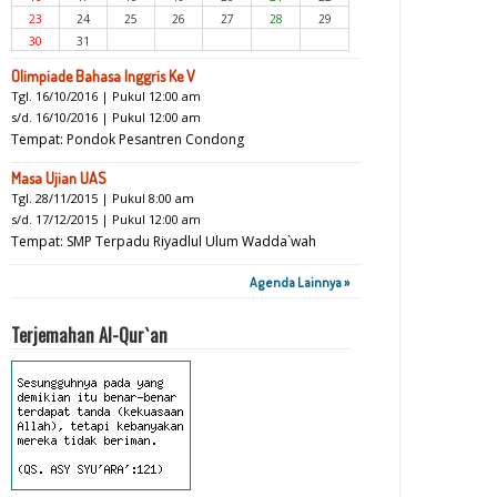
23
24
25
26
27
28
29
30
31
Olimpiade Bahasa Inggris Ke V
Tgl. 16/10/2016 | Pukul 12:00 am
s/d. 16/10/2016 | Pukul 12:00 am
Tempat: Pondok Pesantren Condong
Masa Ujian UAS
Tgl. 28/11/2015 | Pukul 8:00 am
s/d. 17/12/2015 | Pukul 12:00 am
Tempat: SMP Terpadu Riyadlul Ulum Wadda`wah
Agenda Lainnya »
Terjemahan Al-Qur`an