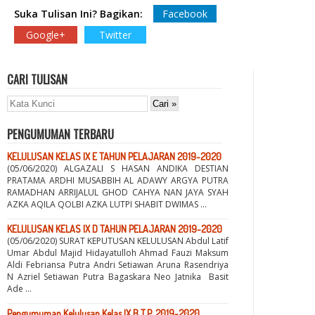
Suka Tulisan Ini? Bagikan:
Facebook
Google+
Twitter
CARI TULISAN
PENGUMUMAN TERBARU
KELULUSAN KELAS IX E TAHUN PELAJARAN 2019-2020
(05/06/2020) ALGAZALI S HASAN ANDIKA DESTIAN
PRATAMA ARDHI MUSABBIH AL ADAWY ARGYA PUTRA
RAMADHAN ARRIJALUL GHOD CAHYA NAN JAYA SYAH
AZKA AQILA QOLBI AZKA LUTPI SHABIT DWIMAS ...
KELULUSAN KELAS IX D TAHUN PELAJARAN 2019-2020
(05/06/2020) SURAT KEPUTUSAN KELULUSAN Abdul Latif
Umar Abdul Majid Hidayatulloh Ahmad Fauzi Maksum
Aldi Febriansa Putra Andri Setiawan Aruna Rasendriya
N Azriel Setiawan Putra Bagaskara Neo Jatnika Basit
Ade ...
Pengumuman Kelulusan Kelas IX B T.P. 2019-2020