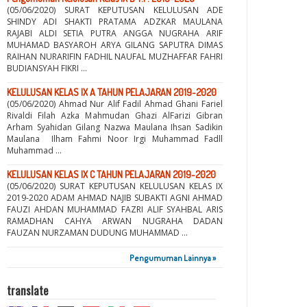
(05/06/2020) SURAT KEPUTUSAN KELULUSAN ADE
SHINDY ADI SHAKTI PRATAMA ADZKAR MAULANA
RAJABI ALDI SETIA PUTRA ANGGA NUGRAHA ARIF
MUHAMAD BASYAROH ARYA GILANG SAPUTRA DIMAS
RAIHAN NURARIFIN FADHIL NAUFAL MUZHAFFAR FAHRI
BUDIANSYAH FIKRI ...
KELULUSAN KELAS IX A TAHUN PELAJARAN 2019-2020
(05/06/2020) Ahmad Nur Alif Fadil Ahmad Ghani Fariel
Rivaldi Filah Azka Mahmudan Ghazi AlFarizi Gibran
Arham Syahidan Gilang Nazwa Maulana Ihsan Sadikin
Maulana Ilham Fahmi Noor Irgi Muhammad Fadll
Muhammad ...
KELULUSAN KELAS IX C TAHUN PELAJARAN 2019-2020
(05/06/2020) SURAT KEPUTUSAN KELULUSAN KELAS IX
2019-2020 ADAM AHMAD NAJIB SUBAKTI AGNI AHMAD
FAUZI AHDAN MUHAMMAD FAZRI ALIF SYAHBAL ARIS
RAMADHAN CAHYA ARWAN NUGRAHA DADAN
FAUZAN NURZAMAN DUDUNG MUHAMMAD ...
Pengumuman Lainnya »
translate