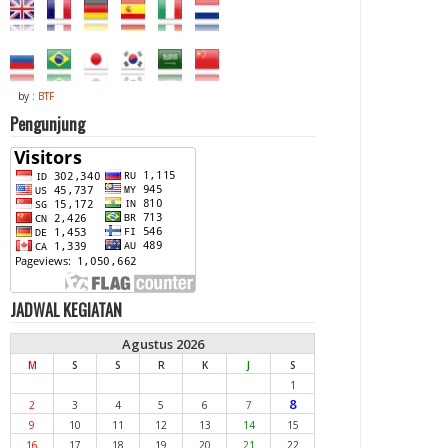
by :
BTF
Pengunjung
JADWAL KEGIATAN
Agustus 2026
M
S
S
R
K
J
S
1
8
2
3
4
5
6
7
9
10
11
12
13
14
15
16
17
18
19
20
21
22