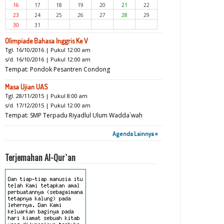
16
17
18
19
20
21
22
23
24
25
26
27
28
29
30
31
Olimpiade Bahasa Inggris Ke V
Tgl. 16/10/2016 | Pukul 12:00 am
s/d. 16/10/2016 | Pukul 12:00 am
Tempat: Pondok Pesantren Condong
Masa Ujian UAS
Tgl. 28/11/2015 | Pukul 8:00 am
s/d. 17/12/2015 | Pukul 12:00 am
Tempat: SMP Terpadu Riyadlul Ulum Wadda`wah
Agenda Lainnya »
Terjemahan Al-Qur`an