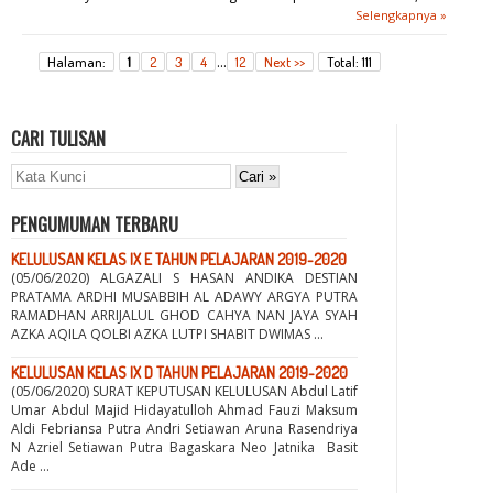
Selengkapnya »
...
Halaman:
1
2
3
4
12
Next >>
Total: 111
CARI TULISAN
PENGUMUMAN TERBARU
KELULUSAN KELAS IX E TAHUN PELAJARAN 2019-2020
(05/06/2020) ALGAZALI S HASAN ANDIKA DESTIAN
PRATAMA ARDHI MUSABBIH AL ADAWY ARGYA PUTRA
RAMADHAN ARRIJALUL GHOD CAHYA NAN JAYA SYAH
AZKA AQILA QOLBI AZKA LUTPI SHABIT DWIMAS ...
KELULUSAN KELAS IX D TAHUN PELAJARAN 2019-2020
(05/06/2020) SURAT KEPUTUSAN KELULUSAN Abdul Latif
Umar Abdul Majid Hidayatulloh Ahmad Fauzi Maksum
Aldi Febriansa Putra Andri Setiawan Aruna Rasendriya
N Azriel Setiawan Putra Bagaskara Neo Jatnika Basit
Ade ...