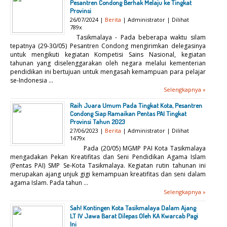
Pesantren Condong Berhak Melaju ke Tingkat
Provinsi
26/07/2024 |
Berita
| Administrator | Dilihat
789x
Tasikmalaya - Pada beberapa waktu silam
tepatnya (29-30/05) Pesantren Condong mengirimkan delegasinya
untuk mengikuti kegiatan Kompetisi Sains Nasional, kegiatan
tahunan yang diselenggarakan oleh negara melalui kementerian
pendidikan ini bertujuan untuk mengasah kemampuan para pelajar
se-Indonesia ...
Selengkapnya »
Raih Juara Umum Pada Tingkat Kota, Pesantren
Condong Siap Ramaikan Pentas PAI Tingkat
Provinsi Tahun 2023
27/06/2023 |
Berita
| Administrator | Dilihat
1479x
Pada (20/05) MGMP PAI Kota Tasikmalaya
mengadakan Pekan Kreatifitas dan Seni Pendidikan Agama Islam
(Pentas PAI) SMP Se-Kota Tasikmalaya. Kegiatan rutin tahunan ini
merupakan ajang unjuk gigi kemampuan kreatifitas dan seni dalam
agama Islam. Pada tahun ...
Selengkapnya »
Sah! Kontingen Kota Tasikmalaya Dalam Ajang
LT IV Jawa Barat Dilepas Oleh KA Kwarcab Pagi
Ini