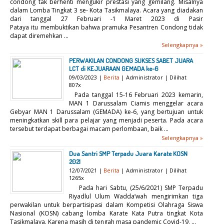
condong tak berhenti mengukir prestasi yang gemilang. Misalnya
dalam Lomba Tingkat 3 se- Kota Tasikmalaya. Acara yang diadakan
dari tanggal 27 Februari -1 Maret 2023 di Pasir
Pataya itu membuktikan bahwa pramuka Pesantren Condong tidak
dapat diremehkan ...
Selengkapnya »
PERWAKILAN CONDONG SUKSES SABET JUARA
LCT di KEJUARAAN GEMADA ke-6
09/03/2023 |
Berita
| Administrator | Dilihat
807x
Pada tanggal 15-16 Februari 2023 kemarin,
MAN 1 Darussalam Ciamis menggelar acara
Gebyar MAN 1 Darussalam (GEMADA) ke-6, yang bertujuan untuk
meningkatkan skill para pelajar yang menjadi peserta. Pada acara
tersebut terdapat berbagai macam perlombaan, baik ...
Selengkapnya »
Dua Santri SMP Terpadu Juara Karate KOSN
2021
12/07/2021 |
Berita
| Administrator | Dilihat
1265x
Pada hari Sabtu, (25/6/2021) SMP Terpadu
Riyadlul Ulum Wadda’wah mengirimkan tiga
perwakilan untuk berpartisipasi dalam Kompetisi Olahraga Siswa
Nasional (KOSN) cabang lomba Karate Kata Putra tingkat Kota
Tasikmalaya. Karena masih di tengah masa pandemic Covid-19, ...