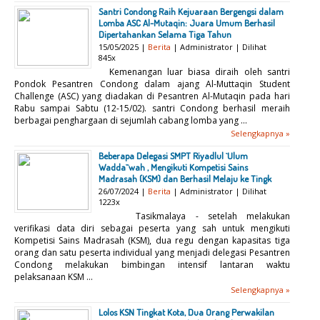
Santri Condong Raih Kejuaraan Bergengsi dalam
Lomba ASC Al-Mutaqin: Juara Umum Berhasil
Dipertahankan Selama Tiga Tahun
15/05/2025 |
Berita
| Administrator | Dilihat
845x
Kemenangan luar biasa diraih oleh santri
Pondok Pesantren Condong dalam ajang Al-Muttaqin Student
Challenge (ASC) yang diadakan di Pesantren Al-Mutaqin pada hari
Rabu sampai Sabtu (12-15/02). santri Condong berhasil meraih
berbagai penghargaan di sejumlah cabang lomba yang ...
Selengkapnya »
Beberapa Delegasi SMPT Riyadlul `Ulum
Wadda``wah , Mengikuti Kompetisi Sains
Madrasah (KSM) dan Berhasil Melaju ke Tingk
26/07/2024 |
Berita
| Administrator | Dilihat
1223x
Tasikmalaya - setelah melakukan
verifikasi data diri sebagai peserta yang sah untuk mengikuti
Kompetisi Sains Madrasah (KSM), dua regu dengan kapasitas tiga
orang dan satu peserta individual yang menjadi delegasi Pesantren
Condong melakukan bimbingan intensif lantaran waktu
pelaksanaan KSM ...
Selengkapnya »
Lolos KSN Tingkat Kota, Dua Orang Perwakilan