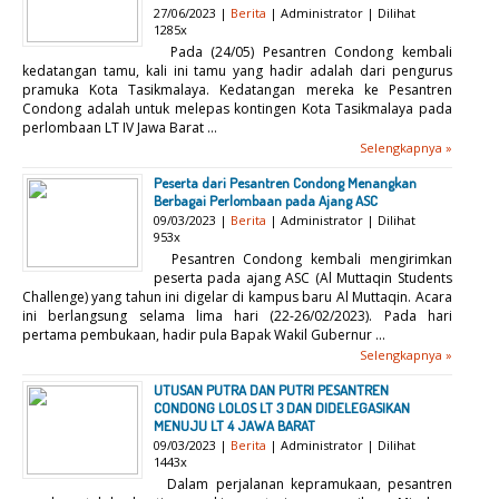
27/06/2023 |
Berita
| Administrator | Dilihat
1285x
Pada (24/05) Pesantren Condong kembali
kedatangan tamu, kali ini tamu yang hadir adalah dari pengurus
pramuka Kota Tasikmalaya. Kedatangan mereka ke Pesantren
Condong adalah untuk melepas kontingen Kota Tasikmalaya pada
perlombaan LT IV Jawa Barat ...
Selengkapnya »
Peserta dari Pesantren Condong Menangkan
Berbagai Perlombaan pada Ajang ASC
09/03/2023 |
Berita
| Administrator | Dilihat
953x
Pesantren Condong kembali mengirimkan
peserta pada ajang ASC (Al Muttaqin Students
Challenge) yang tahun ini digelar di kampus baru Al Muttaqin. Acara
ini berlangsung selama lima hari (22-26/02/2023). Pada hari
pertama pembukaan, hadir pula Bapak Wakil Gubernur ...
Selengkapnya »
UTUSAN PUTRA DAN PUTRI PESANTREN
CONDONG LOLOS LT 3 DAN DIDELEGASIKAN
MENUJU LT 4 JAWA BARAT
09/03/2023 |
Berita
| Administrator | Dilihat
1443x
Dalam perjalanan kepramukaan, pesantren