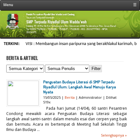
Menu
☰
« Beranda
Pondok Pesantren Riyadlul Ulum Wadda`wah Condong
Yayasan Tarbiyatul Islamiyah
SMP Terpadu Riyadlul Ulum Wadda`wah
Profil Sekolah
Condong RT. 01 RW. 04 Kel. Setianegara Kec. Cibeureum 46196 Tasikmalaya Prov. Jawa Barat
Tlp. (0265) 7520632 / 7520586 / 7520637 / 7520630 - NSS: 20232777002 - NPSN:
20224575
Fasilitas Sekolah
TERKINI:
VISI : Membangun insan paripurna yang berakhlakul karimah, berwawa
Kegiatan Sekolah
Data Personalia
BERITA & ARTIKEL
Menu Siswa
Informasi
Penguatan Budaya Literasi di SMP Terpadu
Galeri & Arsip
Riyadlul Ulum: Langkah Awal Menuju Karya
Nyata
Web Link
15/05/2025 |
Berita
| Administrator | Dilihat
519x
Kontak Kami
Pada hari Jumat (14/04), 60 santri Pesantren
Condong mewakili acara Penguatan Budaya Literasi sebagai
langkah awal santri-santri dalam menulis esai dan cerpen yang baik
dan bermutu. Acara ini bertempat di Meeting hall Sekolah Tinggi
Ilmu dan Budaya ...
Selengkapnya »