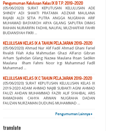
Pengumuman Kelulusan Kelas IX B T.P. 2019-2020
(05/06/2020) SURAT KEPUTUSAN KELULUSAN ADE
SHINDY ADI SHAKTI PRATAMA ADZKAR MAULANA
RAJABI ALDI SETIA PUTRA ANGGA NUGRAHA ARIF
MUHAMAD BASYAROH ARYA GILANG SAPUTRA DIMAS
RAIHAN NURARIFIN FADHIL NAUFAL MUZHAFFAR FAHRI
BUDIANSYAH FIKRI ...
KELULUSAN KELAS IX A TAHUN PELAJARAN 2019-2020
(05/06/2020) Ahmad Nur Alif Fadil Ahmad Ghani Fariel
Rivaldi Filah Azka Mahmudan Ghazi AlFarizi Gibran
Arham Syahidan Gilang Nazwa Maulana Ihsan Sadikin
Maulana Ilham Fahmi Noor Irgi Muhammad Fadll
Muhammad ...
KELULUSAN KELAS IX C TAHUN PELAJARAN 2019-2020
(05/06/2020) SURAT KEPUTUSAN KELULUSAN KELAS IX
2019-2020 ADAM AHMAD NAJIB SUBAKTI AGNI AHMAD
FAUZI AHDAN MUHAMMAD FAZRI ALIF SYAHBAL ARIS
RAMADHAN CAHYA ARWAN NUGRAHA DADAN
FAUZAN NURZAMAN DUDUNG MUHAMMAD ...
Pengumuman Lainnya »
translate