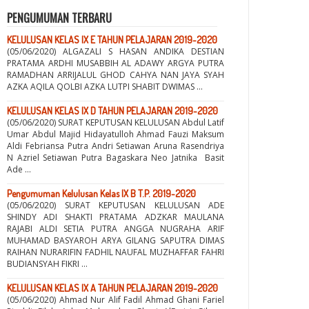
PENGUMUMAN TERBARU
KELULUSAN KELAS IX E TAHUN PELAJARAN 2019-2020
(05/06/2020) ALGAZALI S HASAN ANDIKA DESTIAN
PRATAMA ARDHI MUSABBIH AL ADAWY ARGYA PUTRA
RAMADHAN ARRIJALUL GHOD CAHYA NAN JAYA SYAH
AZKA AQILA QOLBI AZKA LUTPI SHABIT DWIMAS ...
KELULUSAN KELAS IX D TAHUN PELAJARAN 2019-2020
(05/06/2020) SURAT KEPUTUSAN KELULUSAN Abdul Latif
Umar Abdul Majid Hidayatulloh Ahmad Fauzi Maksum
Aldi Febriansa Putra Andri Setiawan Aruna Rasendriya
N Azriel Setiawan Putra Bagaskara Neo Jatnika Basit
Ade ...
Pengumuman Kelulusan Kelas IX B T.P. 2019-2020
(05/06/2020) SURAT KEPUTUSAN KELULUSAN ADE
SHINDY ADI SHAKTI PRATAMA ADZKAR MAULANA
RAJABI ALDI SETIA PUTRA ANGGA NUGRAHA ARIF
MUHAMAD BASYAROH ARYA GILANG SAPUTRA DIMAS
RAIHAN NURARIFIN FADHIL NAUFAL MUZHAFFAR FAHRI
BUDIANSYAH FIKRI ...
KELULUSAN KELAS IX A TAHUN PELAJARAN 2019-2020
(05/06/2020) Ahmad Nur Alif Fadil Ahmad Ghani Fariel