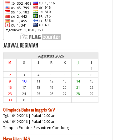
JADWAL KEGIATAN
Agustus 2026
M
S
S
R
K
J
S
1
2
3
4
5
6
7
8
10
9
11
12
13
14
15
16
17
18
19
20
21
22
23
24
25
26
27
28
29
30
31
Olimpiade Bahasa Inggris Ke V
Tgl. 16/10/2016 | Pukul 12:00 am
s/d. 16/10/2016 | Pukul 12:00 am
Tempat: Pondok Pesantren Condong
Masa Ujian UAS