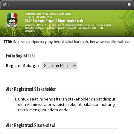
Menu
☰
« Beranda
Pondok Pesantren Riyadlul Ulum Wadda`wah Condong
Yayasan Tarbiyatul Islamiyah
SMP Terpadu Riyadlul Ulum Wadda`wah
Profil Sekolah
Condong RT. 01 RW. 04 Kel. Setianegara Kec. Cibeureum 46196 Tasikmalaya Prov. Jawa Barat
Tlp. (0265) 7520632 / 7520586 / 7520637 / 7520630 - NSS: 20232777002 - NPSN:
20224575
Fasilitas Sekolah
angun insan paripurna yang berakhlakul karimah, berwawasan ilmiyah dan memili
TERKINI:
Kegiatan Sekolah
Data Personalia
Form Registrasi
Menu Siswa
Register Sebagai
:
Informasi
Galeri & Arsip
Alur Registrasi Stakeholder
Web Link
Untuk saat ini pendaftaran stakeholder dapat diinput
Kontak Kami
oleh Administrator webiste sekolah, silahkan hubungi
untuk menginput data anda.
Alur Registrasi Siswa-siswi