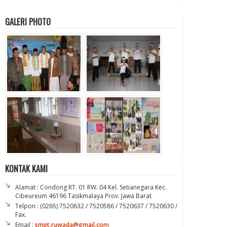
GALERI PHOTO
KONTAK KAMI
Alamat : Condong RT. 01 RW. 04 Kel. Setianegara Kec.
Cibeureum 46196 Tasikmalaya Prov. Jawa Barat
Telpon : (0265) 7520632 / 7520586 / 7520637 / 7520630 /
Fax.
Email :
smpt.ruwada@gmail.com