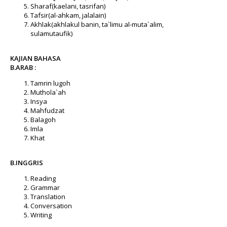
Sharaf(kaelani, tasrifan)
Tafsir(al-ahkam, jalalain)
Akhlak(akhlakul banin, ta`limu al-muta`alim,
sulamutaufik)
KAJIAN BAHASA
B.ARAB :
Tamrin lugoh
Muthola`ah
Insya
Mahfudzat
Balagoh
Imla
Khat
B.INGGRIS
Reading
Grammar
Translation
Conversation
Writing