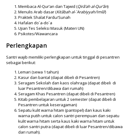
Membaca Al-Qur’an dan Tajwid (
Qirâ’ah al-Qur’ân
)
Menulis Arab dasar (
Kitâbah al-`Arabiyyah/Imlâ’
)
Praktek Shalat Fardu/Sunah
Hafalan do`a-do`a
Ujian Tes Seleksi Masuk (Materi UN)
Psikotes/Wawancara
Perlengkapan
Santri wajib memiliki perlengkapan untuk tinggal di pesantren
sebagai berikut:
Lemari (sewa 1 tahun)
Kasur dan bantal (dapat dibeli di Pesantren)
Seragam Sekolah dan kaos olahraga (dapat dibeli di
luar Pesantren/dibawa dari rumah)
Seragam Khas Pesantren (dapat dibeli di Pesantren)
Kitab pembelajaran untuk 2 semester (dapat dibeli di
Pesantren untuk keseragaman)
Sepatu kulit warna hitam (pantopel) dan kaus kaki
warna putih untuk calon santri perempuan dan sepatu
kulit warna hitam serta kaus kaki warna hitam untuk
calon santri putra (dapat dibeli di luar Pesantren/dibawa
dari rumah).