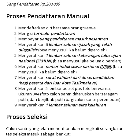
Uang Pendaftaran Rp.200.000
Proses Pendaftaran Manual
Mendaftarkan diri bersama orang tua/wali
Mengisi
formulir pendaftaran
Membayar
uang pendaftaran masuk pesantren
Menyerahkan
3 lembar salinan ijazah yang telah
dilegalisir
(bisa menyusul jika belum diperoleh)
Menyerahkan
1 lembar salinan keterangan lulus ujian
nasional (SKHUN)
(bisa menyusul jika belum diperoleh)
Menyerahkan
nomor induk siswa nasional (
NISN
)
(bisa
menyusul jika belum diperoleh)
Menyerahkan
surat validasi dari dinas pendidikan
(bagi peserta dari luar Kota Tasikmalaya)
Menyerahkan 5 lembar potret pas foto berwarna,
ukuran 3×4 (foto calon santri diharuskan berseragam
putih, dan berjilbab putih bagi calon santri perempuan)
Menyerahkan
1 lembar salinan akte kelahiran
Proses Seleksi
Calon santri yang telah mendaftar akan mengikuti serangkaian
tes seleksi masuk sebagai berikut :