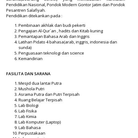
Pendidikan Nasional, Pondok Modern Gontor Jatim dan Pondok
Pesantren Salafiyah.
Pendidikan ditekankan pada :
Pembinaan akhlak dan budi pekerti
Pengajian Al-Qur`an , hadits dan Kitab kuning
Pemantapan Bahasa Arab dan Inggris
Latihan Pidato 4 bahasa(arab, inggris, indonesia dan
sunda)
Penguasaan teknologi dan science
Kemandirian
FASILITA DAN SARANA
Mesjid dua lantai Putra
Mushola Putri
Asrama Putra dan Putri Terpisah
Ruang Belajar Terpisah
Lab Biologi
Lab Fisika
Lab Kimia
Lab Komputer (Laptop)
Lab Bahasa
Perpustakaan