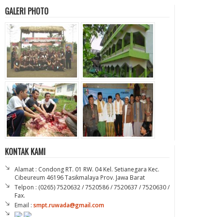
GALERI PHOTO
KONTAK KAMI
Alamat : Condong RT. 01 RW. 04 Kel. Setianegara Kec.
Cibeureum 46196 Tasikmalaya Prov. Jawa Barat
Telpon : (0265) 7520632 / 7520586 / 7520637 / 7520630 /
Fax.
Email :
smpt.ruwada@gmail.com