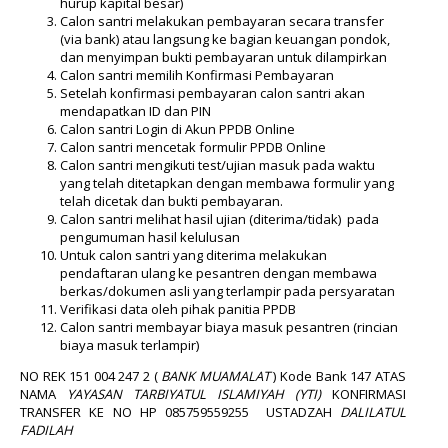
hurup kapital besar)
Calon santri melakukan pembayaran secara transfer
(via bank) atau langsung ke bagian keuangan pondok,
dan menyimpan bukti pembayaran untuk dilampirkan
Calon santri memilih Konfirmasi Pembayaran
Setelah konfirmasi pembayaran calon santri akan
mendapatkan ID dan PIN
Calon santri Login di Akun PPDB Online
Calon santri mencetak formulir PPDB Online
Calon santri mengikuti test/ujian masuk pada waktu
yang telah ditetapkan dengan membawa formulir yang
telah dicetak dan bukti pembayaran.
Calon santri melihat hasil ujian (diterima/tidak) pada
pengumuman hasil kelulusan
Untuk calon santri yang diterima melakukan
pendaftaran ulang ke pesantren dengan membawa
berkas/dokumen asli yang terlampir pada persyaratan
Verifikasi data oleh pihak panitia PPDB
Calon santri membayar biaya masuk pesantren (rincian
biaya masuk terlampir)
NO REK
151 004 247 2
(
BANK MUAMALAT
)
Kode Bank 147 ATAS
NAMA
YAYASAN TARBIYATUL ISLAMIYAH (YTI)
KONFIRMASI
TRANSFER KE NO HP
085759559255
USTADZAH
DALILATUL
FADILAH