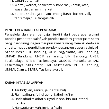
Lahan pertanian
Wartel, warnet, poskestren, koperasi, kantin, kafe,
waserda dan mini market
Sarana Olahraga (kolam renang,futsal, basket, volly,
tenis meja,bulu tangkis dll)
PENGELOLA DAN STAF PENGAJAR
Pengelola dan staf pengajar terdiri dari beberapa alumni
pondok pesantren salafiyah,pondok modern gontor jatim serta
perguruan tinngi negeri maupun swasta yang memiliki dedikasi
tinggi terhadap pendidikan pondok pesantren seperti : Univ.Al-
Azhar Mesir, ITB Bandung, UGM Yogyakarta, UPI Bandung,
UNPAD Bandung, UNDIP semarang, UIN Bandung, UNSIL
Tasikmalaya, STMIK Tasikmalaya, UNSOED Purwokerto, IAIC
Tasikmalaya, ISID Gontor, STAI Tasikmalaya ,UNISBA Bandung,
UNIGAL Ciamis, STAINU Tasikmalaya dll,.
KAJIAN KITAB SALAFIYAH
Tauhid(tijan, sanusi, jauhar tauhid)
Fiqih(safinah, fathul qorib, fathul mu`in)
Hadits(hadits arbai`n, riyadus sholihin, mukhtar al-
hadits)
Nahwu(jurumiyah, imriti, alfiyah)