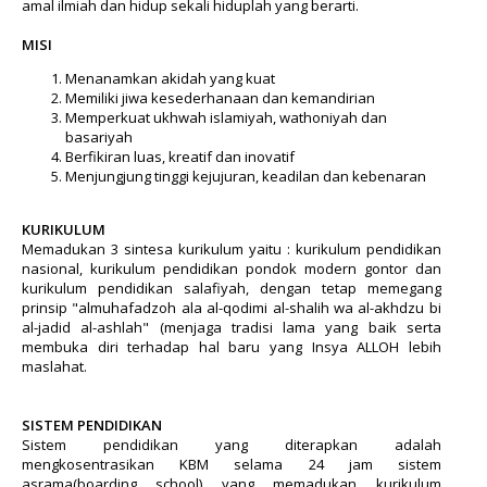
amal ilmiah dan hidup sekali hiduplah yang berarti.
MISI
Menanamkan akidah yang kuat
Memiliki jiwa kesederhanaan dan kemandirian
Memperkuat ukhwah islamiyah, wathoniyah dan
basariyah
Berfikiran luas, kreatif dan inovatif
Menjungjung tinggi kejujuran, keadilan dan kebenaran
KURIKULUM
Memadukan 3 sintesa kurikulum yaitu : kurikulum pendidikan
nasional, kurikulum pendidikan pondok modern gontor dan
kurikulum pendidikan salafiyah, dengan tetap memegang
prinsip "almuhafadzoh ala al-qodimi al-shalih wa al-akhdzu bi
al-jadid al-ashlah" (menjaga tradisi lama yang baik serta
membuka diri terhadap hal baru yang Insya ALLOH lebih
maslahat.
SISTEM PENDIDIKAN
Sistem pendidikan yang diterapkan adalah
mengkosentrasikan KBM selama 24 jam sistem
asrama(boarding school) yang memadukan kurikulum