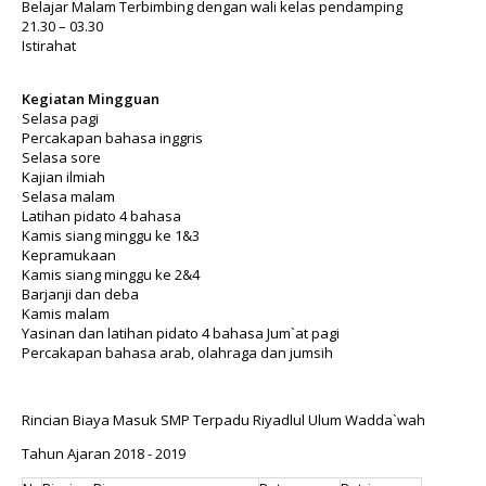
Belajar Malam Terbimbing dengan wali kelas pendamping
21.30 – 03.30
Istirahat
Kegiatan Mingguan
Selasa pagi
Percakapan bahasa inggris
Selasa sore
Kajian ilmiah
Selasa malam
Latihan pidato 4 bahasa
Kamis siang minggu ke 1&3
Kepramukaan
Kamis siang minggu ke 2&4
Barjanji dan deba
Kamis malam
Yasinan dan latihan pidato 4 bahasa Jum`at pagi
Percakapan bahasa arab, olahraga dan jumsih
Rincian Biaya Masuk SMP Terpadu Riyadlul Ulum Wadda`wah
Tahun Ajaran 2018 - 2019