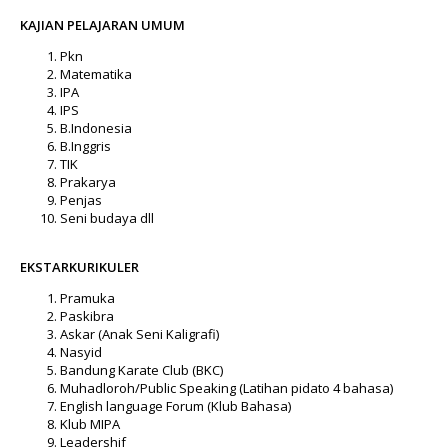
KAJIAN PELAJARAN UMUM
Pkn
Matematika
IPA
IPS
B.Indonesia
B.Inggris
TIK
Prakarya
Penjas
Seni budaya dll
EKSTARKURIKULER
Pramuka
Paskibra
Askar (Anak Seni Kaligrafi)
Nasyid
Bandung Karate Club (BKC)
Muhadloroh/Public Speaking (Latihan pidato 4 bahasa)
English language Forum (Klub Bahasa)
Klub MIPA
Leadershif