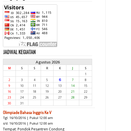
JADWAL KEGIATAN
Agustus 2026
M
S
S
R
K
J
S
1
6
2
3
4
5
7
8
9
10
11
12
13
14
15
16
17
18
19
20
21
22
23
24
25
26
27
28
29
30
31
Olimpiade Bahasa Inggris Ke V
Tgl. 16/10/2016 | Pukul 12:00 am
s/d. 16/10/2016 | Pukul 12:00 am
Tempat: Pondok Pesantren Condong