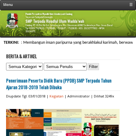
Menu
☰
« Beranda
Pondok Pesantren Riyadlul Ulum Wadda`wah Condong
Yayasan Tarbiyatul Islamiyah
SMP Terpadu Riyadlul Ulum Wadda`wah
Profil Sekolah
Condong RT. 01 RW. 04 Kel. Setianegara Kec. Cibeureum 46196 Tasikmalaya Prov. Jawa Barat
Tlp. (0265) 7520632 / 7520586 / 7520637 / 7520630 - NSS: 20232777002 - NPSN:
20224575
Fasilitas Sekolah
VISI : Membangun insan paripurna yang berakhlakul karimah, berwawasan ilmiyah
TERKINI:
Kegiatan Sekolah
Data Personalia
BERITA & ARTIKEL
Menu Siswa
Informasi
Penerimaan Peserta Didik Baru (PPDB) SMP Terpadu Tahun
Galeri & Arsip
Ajaran 2018-2019 Telah Dibuka
Web Link
Diupdate Tgl. 03/01/2018 |
Kegiatan
| Administrator | Dilihat 3249x
Kontak Kami