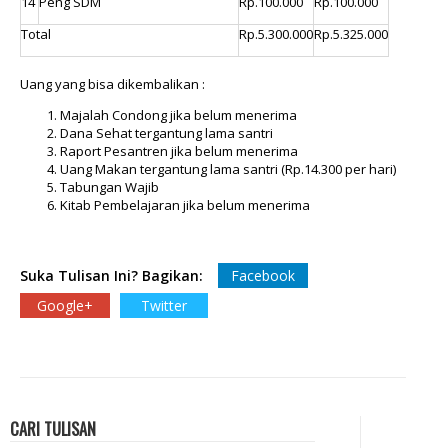
14
Peng SDM
Rp.100.000
Rp.100.000
Total
Rp.5.300.000
Rp.5.325.000
Uang yang bisa dikembalikan :
Majalah Condong jika belum menerima
Dana Sehat tergantung lama santri
Raport Pesantren jika belum menerima
Uang Makan tergantung lama santri (Rp.14.300 per hari)
Tabungan Wajib
Kitab Pembelajaran jika belum menerima
Suka Tulisan Ini? Bagikan:
Facebook
Google+
Twitter
CARI TULISAN