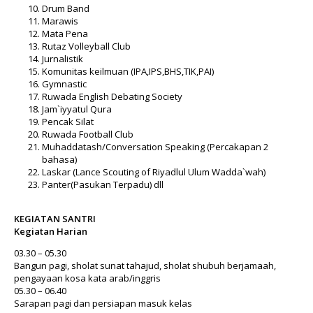
Drum Band
Marawis
Mata Pena
Rutaz Volleyball Club
Jurnalistik
Komunitas keilmuan (IPA,IPS,BHS,TIK,PAI)
Gymnastic
Ruwada English Debating Society
Jam`iyyatul Qura
Pencak Silat
Ruwada Football Club
Muhaddatash/Conversation Speaking (Percakapan 2
bahasa)
Laskar (Lance Scouting of Riyadlul Ulum Wadda`wah)
Panter(Pasukan Terpadu) dll
KEGIATAN SANTRI
Kegiatan Harian
03.30 – 05.30
Bangun pagi, sholat sunat tahajud, sholat shubuh berjamaah,
pengayaan kosa kata arab/inggris
05.30 – 06.40
Sarapan pagi dan persiapan masuk kelas