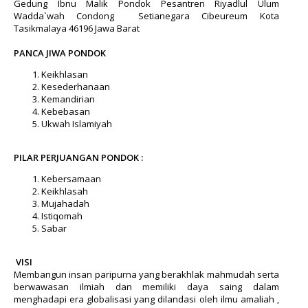
Gedung Ibnu Malik Pondok Pesantren Riyadlul Ulum
Wadda`wah Condong Setianegara Cibeureum Kota
Tasikmalaya 46196 Jawa Barat
PANCA JIWA PONDOK
Keikhlasan
Kesederhanaan
Kemandirian
Kebebasan
Ukwah Islamiyah
PILAR PERJUANGAN PONDOK :
Kebersamaan
Keikhlasah
Mujahadah
Istiqomah
Sabar
VISI
Membangun insan paripurna yang berakhlak mahmudah serta
berwawasan ilmiah dan memiliki daya saing dalam
menghadapi era globalisasi yang dilandasi oleh ilmu amaliah ,