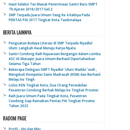
Hasil Seleksi Tes Masuk Penerimaan Santri Baru SMPT
Th.Ajaran 2016/2017 Gel.2
SMP Terpadu Juara Umum Yang Ke 4 Kalinya Pada
PENTAS PAI 2017 Tingkat Kota Tasikmalaya
BERITA LAINNYA
Penguatan Budaya Literasi di SMP Terpadu Riyadlul
Ulum: Langkah Awal Menuju Karya Nyata
Santri Condong Raih Kejuaraan Bergengsi dalam Lomba
ASC Al-Mutaqin: Juara Umum Berhasil Dipertahankan
Selama Tiga Tahun
Beberapa Delegasi SMPT Riyadlul `Ulum Wadda``wah ,
Mengikuti Kompetisi Sains Madrasah (KSM) dan Berhasil
Melaju ke Tingk
Lolos KSN Tingkat Kota, Dua Orang Perwakilan
Pesantren Condong Berhak Melaju ke Tingkat Provinsi
Raih Juara Umum Pada Tingkat Kota, Pesantren
Condong Siap Ramaikan Pentas PAI Tingkat Provinsi
Tahun 2023
RADOM PAGE
Profil - Visi dan Misi