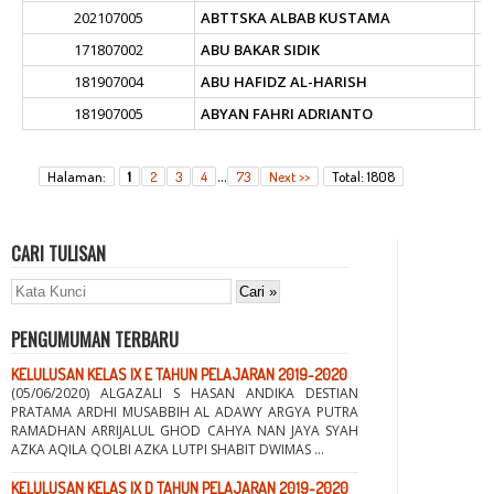
202107005
ABTTSKA ALBAB KUSTAMA
171807002
ABU BAKAR SIDIK
181907004
ABU HAFIDZ AL-HARISH
181907005
ABYAN FAHRI ADRIANTO
...
Halaman:
1
2
3
4
73
Next >>
Total: 1808
CARI TULISAN
PENGUMUMAN TERBARU
KELULUSAN KELAS IX E TAHUN PELAJARAN 2019-2020
(05/06/2020) ALGAZALI S HASAN ANDIKA DESTIAN
PRATAMA ARDHI MUSABBIH AL ADAWY ARGYA PUTRA
RAMADHAN ARRIJALUL GHOD CAHYA NAN JAYA SYAH
AZKA AQILA QOLBI AZKA LUTPI SHABIT DWIMAS ...
KELULUSAN KELAS IX D TAHUN PELAJARAN 2019-2020