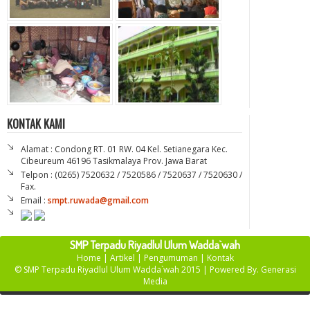
KONTAK KAMI
Alamat : Condong RT. 01 RW. 04 Kel. Setianegara Kec.
Cibeureum 46196 Tasikmalaya Prov. Jawa Barat
Telpon : (0265) 7520632 / 7520586 / 7520637 / 7520630 /
Fax.
Email :
smpt.ruwada@gmail.com
SMP Terpadu Riyadlul Ulum Wadda`wah
Home
|
Artikel
|
Pengumuman
|
Kontak
©
SMP Terpadu Riyadlul Ulum Wadda`wah
2015 | Powered By.
Generasi
Media