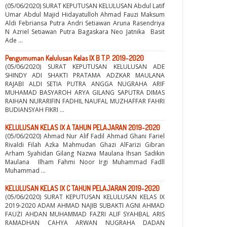
(05/06/2020) SURAT KEPUTUSAN KELULUSAN Abdul Latif
Umar Abdul Majid Hidayatulloh Ahmad Fauzi Maksum
Aldi Febriansa Putra Andri Setiawan Aruna Rasendriya
N Azriel Setiawan Putra Bagaskara Neo Jatnika Basit
Ade ...
Pengumuman Kelulusan Kelas IX B T.P. 2019-2020
(05/06/2020) SURAT KEPUTUSAN KELULUSAN ADE
SHINDY ADI SHAKTI PRATAMA ADZKAR MAULANA
RAJABI ALDI SETIA PUTRA ANGGA NUGRAHA ARIF
MUHAMAD BASYAROH ARYA GILANG SAPUTRA DIMAS
RAIHAN NURARIFIN FADHIL NAUFAL MUZHAFFAR FAHRI
BUDIANSYAH FIKRI ...
KELULUSAN KELAS IX A TAHUN PELAJARAN 2019-2020
(05/06/2020) Ahmad Nur Alif Fadil Ahmad Ghani Fariel
Rivaldi Filah Azka Mahmudan Ghazi AlFarizi Gibran
Arham Syahidan Gilang Nazwa Maulana Ihsan Sadikin
Maulana Ilham Fahmi Noor Irgi Muhammad Fadll
Muhammad ...
KELULUSAN KELAS IX C TAHUN PELAJARAN 2019-2020
(05/06/2020) SURAT KEPUTUSAN KELULUSAN KELAS IX
2019-2020 ADAM AHMAD NAJIB SUBAKTI AGNI AHMAD
FAUZI AHDAN MUHAMMAD FAZRI ALIF SYAHBAL ARIS
RAMADHAN CAHYA ARWAN NUGRAHA DADAN