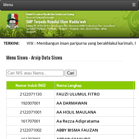
Menu
☰
« Beranda
Pondok Pesantren Riyadlul Ulum Wadda`wah Condong
Yayasan Tarbiyatul Islamiyah
SMP Terpadu Riyadlul Ulum Wadda`wah
Profil Sekolah
Condong RT. 01 RW. 04 Kel. Setianegara Kec. Cibeureum 46196 Tasikmalaya Prov. Jawa Barat
Tlp. (0265) 7520632 / 7520586 / 7520637 / 7520630 - NSS: 20232777002 - NPSN:
20224575
Fasilitas Sekolah
TERKINI:
VISI : Membangun insan paripurna yang berakhlakul karimah, berwaw
Kegiatan Sekolah
Data Personalia
Menu Siswa - Arsip Data Siswa
Menu Siswa
Informasi
Galeri & Arsip
Nomor Induk (NIS)
Nama Lengkap
L
2122071130
FAUZI ULUMUL FITRO
Web Link
192007001
AA DARMAWAN
Kontak Kami
2122071001
AA HOLIL MAULANA
161707001
Aa Rezza Adipratama
2122071002
ABBY BISMA FAUZAN