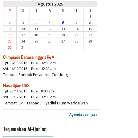
Agustus 2026
M
S
S
R
K
J
S
1
6
2
3
4
5
7
8
9
10
11
12
13
14
15
16
17
18
19
20
21
22
23
24
25
26
27
28
29
30
31
Olimpiade Bahasa Inggris Ke V
Tgl. 16/10/2016 | Pukul 12:00 am
s/d. 16/10/2016 | Pukul 12:00 am
Tempat: Pondok Pesantren Condong
Masa Ujian UAS
Tgl. 28/11/2015 | Pukul 8:00 am
s/d. 17/12/2015 | Pukul 12:00 am
Tempat: SMP Terpadu Riyadlul Ulum Wadda`wah
Agenda Lainnya »
Terjemahan Al-Qur`an