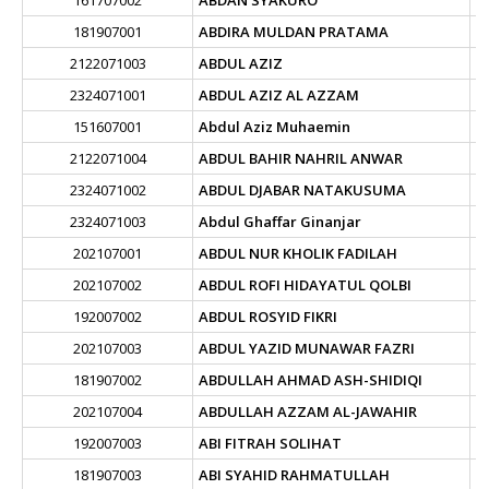
161707002
ABDAN SYAKURO
181907001
ABDIRA MULDAN PRATAMA
2122071003
ABDUL AZIZ
2324071001
ABDUL AZIZ AL AZZAM
151607001
Abdul Aziz Muhaemin
2122071004
ABDUL BAHIR NAHRIL ANWAR
2324071002
ABDUL DJABAR NATAKUSUMA
2324071003
Abdul Ghaffar Ginanjar
202107001
ABDUL NUR KHOLIK FADILAH
202107002
ABDUL ROFI HIDAYATUL QOLBI
192007002
ABDUL ROSYID FIKRI
202107003
ABDUL YAZID MUNAWAR FAZRI
181907002
ABDULLAH AHMAD ASH-SHIDIQI
202107004
ABDULLAH AZZAM AL-JAWAHIR
192007003
ABI FITRAH SOLIHAT
181907003
ABI SYAHID RAHMATULLAH