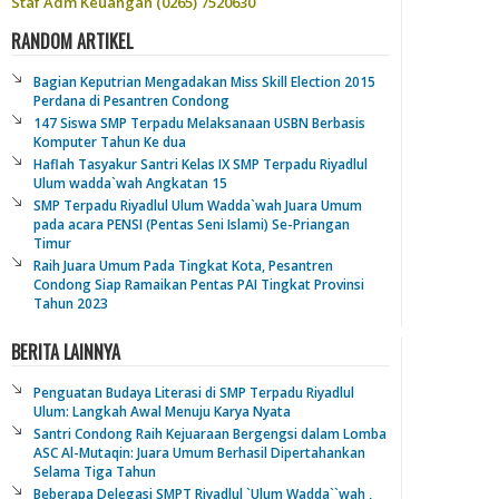
Staf Adm Keuangan (0265) 7520630
RANDOM ARTIKEL
Bagian Keputrian Mengadakan Miss Skill Election 2015
Perdana di Pesantren Condong
147 Siswa SMP Terpadu Melaksanaan USBN Berbasis
Komputer Tahun Ke dua
Haflah Tasyakur Santri Kelas IX SMP Terpadu Riyadlul
Ulum wadda`wah Angkatan 15
SMP Terpadu Riyadlul Ulum Wadda`wah Juara Umum
pada acara PENSI (Pentas Seni Islami) Se-Priangan
Timur
Raih Juara Umum Pada Tingkat Kota, Pesantren
Condong Siap Ramaikan Pentas PAI Tingkat Provinsi
Tahun 2023
BERITA LAINNYA
Penguatan Budaya Literasi di SMP Terpadu Riyadlul
Ulum: Langkah Awal Menuju Karya Nyata
Santri Condong Raih Kejuaraan Bergengsi dalam Lomba
ASC Al-Mutaqin: Juara Umum Berhasil Dipertahankan
Selama Tiga Tahun
Beberapa Delegasi SMPT Riyadlul `Ulum Wadda``wah ,